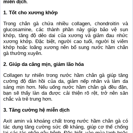
miễn dịch
.
1. Tốt cho xương khớp
Trong chân gà chứa nhiều collagen, chondroitin và
glucosamine, các thành phần này giúp bảo vệ sụn
khớp, tăng độ dẻo dai của xương và giảm đau nhức
xương khớp. Đặc biệt, người cao tuổi, người bị viêm
khớp hoặc loãng xương nên bổ sung nước hầm chân
gà thường xuyên.
2. Giúp da căng mịn, giảm lão hóa
Collagen tự nhiên trong nước hầm chân gà giúp tăng
cường độ đàn hồi của da, giảm nếp nhăn và làm da
sáng mịn hơn. Nếu uống nước hầm chân gà đều đặn,
bạn sẽ thấy làn da được cải thiện rõ rệt, trở nên săn
chắc và trẻ trung hơn.
3. Tăng cường hệ miễn dịch
Axit amin và khoáng chất trong nước hầm chân gà có
tác dụng tăng cường sức đề kháng, giúp cơ thể chống
lại các tác nhân gây bệnh. Đặc biệt, vào mùa lạnh hoặc