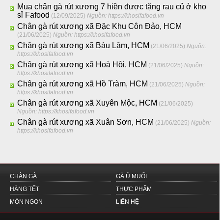
Mua chân gà rút xương 7 hiền được tặng rau củ ở kho
sỉ Fafood
(12/09/2025)
Nguồn: https://khosifafood.vn
Chân gà rút xương xã Đặc Khu Côn Đảo, HCM
(21/06/2025)
Nguồn: https://khosifafood.vn
Chân gà rút xương xã Bàu Lâm, HCM
(21/06/2025)
Nguồn:
https://khosifafood.vn
Chân gà rút xương xã Hoà Hội, HCM
(21/06/2025)
Nguồn:
https://khosifafood.vn
Chân gà rút xương xã Hồ Tràm, HCM
(21/06/2025)
Nguồn:
https://khosifafood.vn
Chân gà rút xương xã Xuyên Mộc, HCM
(21/06/2025)
Nguồn: https://khosifafood.vn
Chân gà rút xương xã Xuân Sơn, HCM
(21/06/2025)
Nguồn:
https://khosifafood.vn
CHÂN GÀ
GÀ Ủ MUỐI
HÀNG TẾT
THỰC PHẨM
MÓN NGON
LIÊN HỆ