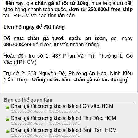
Hiện nay, giá
chân gà sỉ tốt từ 10kg
, mua lẻ giá ưu đãi,
giao hàng nhanh toàn quốc,
đơn từ 250.000đ free ship
tại TP.HCM và các tỉnh lân cận.
Liên hệ ngay để đặt hàng
Để mua
chân gà tươi, sạch, an toàn
, gọi ngay
0867008299
để được tư vấn nhanh chóng.
Hoặc đến trụ sở 1: 437 Phan Văn Trị, Phường 1, Gò
Vấp (TP.HCM)
Trụ sở 2: 363 Nguyễn Đệ, Phường An Hòa, Ninh Kiều
(Cần Thơ) -
Uống nước hầm chân gà có tác dụng gì
Bạn có thể quan tâm
Chân gà rút xương kho sỉ fafood Gò Vấp, HCM
(18/10/2025)
Nguồn: https://khosifafood.vn
Chân gà rút xương kho sỉ fafood Thủ Đức, HCM
(18/10/2025)
Nguồn: https://khosifafood.vn
Chân gà rút xương kho sỉ fafood Bình Tân, HCM
(18/10/2025)
Nguồn: https://khosifafood.vn