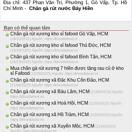
Địa chỉ: 437 Phan Văn Trị, Phường 1, Gò Vấp, Tp. Hồ
Chí Minh -
Chân gà rút nước Bảy Hiền
Bạn có thể quan tâm
Chân gà rút xương kho sỉ fafood Gò Vấp, HCM
(18/10/2025)
Nguồn: https://khosifafood.vn
Chân gà rút xương kho sỉ fafood Thủ Đức, HCM
(18/10/2025)
Nguồn: https://khosifafood.vn
Chân gà rút xương kho sỉ fafood Bình Tân, HCM
(18/10/2025)
Nguồn: https://khosifafood.vn
Mua chân gà rút xương 7 hiền được tặng rau củ ở kho
sỉ Fafood
(12/09/2025)
Nguồn: https://khosifafood.vn
Chân gà rút xương xã Đặc Khu Côn Đảo, HCM
(21/06/2025)
Nguồn: https://khosifafood.vn
Chân gà rút xương xã Bàu Lâm, HCM
(21/06/2025)
Nguồn:
https://khosifafood.vn
Chân gà rút xương xã Hoà Hội, HCM
(21/06/2025)
Nguồn:
https://khosifafood.vn
Chân gà rút xương xã Hồ Tràm, HCM
(21/06/2025)
Nguồn:
https://khosifafood.vn
Chân gà rút xương xã Xuyên Mộc, HCM
(21/06/2025)
Nguồn: https://khosifafood.vn