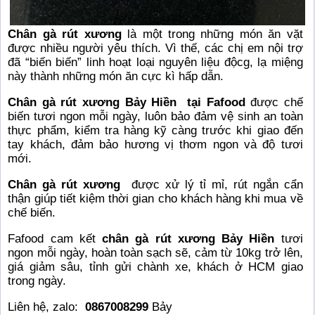
Chân gà rút xương
là một trong những món ăn vặt
được nhiều người yêu thích. Vì thế, các chị em nội trợ
đã “biến biến” linh hoạt loại nguyên liệu độcg, lạ miệng
này thành những món ăn cực kì hấp dẫn.
Chân gà rút xương Bảy Hiền
tại Fafood
được chế
biến tươi ngon mỗi ngày, luôn bảo đảm vệ sinh an toàn
thực phẩm, kiểm tra hàng kỹ càng trước khi giao đến
tay khách, đảm bảo hương vị thơm ngon và độ tươi
mới.
Chân gà rút xương
được xử lý tỉ mỉ, rút ​​ngắn cẩn
thận giúp tiết kiệm thời gian cho khách hàng khi mua về
chế biến.
Fafood cam kết
chân gà rút xương Bảy Hiền
tươi
ngon mỗi ngày, hoàn toàn sạch sẽ, cảm từ 10kg trở lên,
giá giảm sâu, tỉnh gửi chành xe, khách ở HCM giao
trong ngày.
Liên hệ, zalo:
0867008299
Bảy