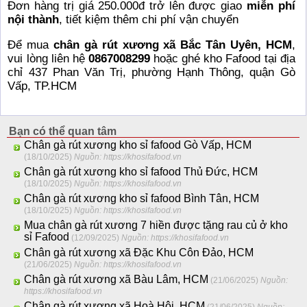
Đơn hàng trị giá 250.000đ trở lên được giao
miễn phí
nội thành
, tiết kiệm thêm chi phí vận chuyển
Để mua
chân gà rút xương xã Bắc Tân Uyên, HCM
,
vui lòng liên hệ
0867008299
hoặc ghé kho Fafood tại địa
chỉ 437 Phan Văn Trị, phường Hạnh Thông, quận Gò
Vấp, TP.HCM
Bạn có thể quan tâm
Chân gà rút xương kho sỉ fafood Gò Vấp, HCM
(18/10/2025)
Nguồn: https://khosifafood.vn
Chân gà rút xương kho sỉ fafood Thủ Đức, HCM
(18/10/2025)
Nguồn: https://khosifafood.vn
Chân gà rút xương kho sỉ fafood Bình Tân, HCM
(18/10/2025)
Nguồn: https://khosifafood.vn
Mua chân gà rút xương 7 hiền được tặng rau củ ở kho
sỉ Fafood
(12/09/2025)
Nguồn: https://khosifafood.vn
Chân gà rút xương xã Đặc Khu Côn Đảo, HCM
(21/06/2025)
Nguồn: https://khosifafood.vn
Chân gà rút xương xã Bàu Lâm, HCM
(21/06/2025)
Nguồn:
https://khosifafood.vn
Chân gà rút xương xã Hoà Hội, HCM
(21/06/2025)
Nguồn: