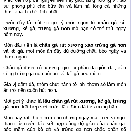
Việc kết hợp ba nguyên liệu này giúp tăng hương vị, tạo
sự phong phú cho bữa ăn và làm hài lòng cả những
thực khách khó tính nhất.
Dưới đây là một số gợi ý món ngon từ
chân gà rút
xương, kê gà, trứng gà non
mà bạn có thể thử ngay
hôm nay.
Món đầu tiên là
chân gà rút xương xào trứng gà non
và kê gà
, một món ăn đầy đủ dưỡng chất, béo ngậy và
thơm ngon.
Chân gà được rút xương, giữ lại phần da giòn dai, xào
cùng trứng gà non bùi bùi và kê gà béo mềm.
Gia vị đậm đà, thêm chút hành tỏi phi thơm sẽ làm món
ăn trở nên cuốn hút hơn.
Một gợi ý khác là
lẩu chân gà rút xương, kê gà, trứng
gà non
, kết hợp với nước lẩu đậm đà từ xương hầm.
Món này rất thích hợp cho những ngày mát trời, vị ngọt
thanh từ nước lẩu kết hợp cùng độ giòn của chân gà,
béo mềm của kê gà và trứng gà non chắc chắn sẽ