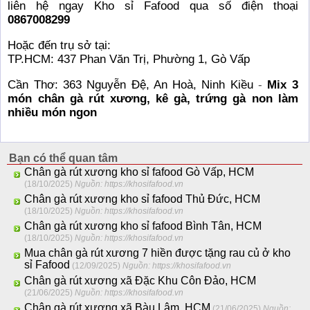
liên hệ ngay Kho sỉ Fafood qua số điện thoại
0867008299
Hoặc đến trụ sở tại:
TP.HCM: 437 Phan Văn Trị, Phường 1, Gò Vấp
Cần Thơ: 363 Nguyễn Đệ, An Hoà, Ninh Kiều
-
Mix 3
món chân gà rút xương, kê gà, trứng gà non làm
nhiều món ngon
Bạn có thể quan tâm
Chân gà rút xương kho sỉ fafood Gò Vấp, HCM
(18/10/2025)
Nguồn: https://khosifafood.vn
Chân gà rút xương kho sỉ fafood Thủ Đức, HCM
(18/10/2025)
Nguồn: https://khosifafood.vn
Chân gà rút xương kho sỉ fafood Bình Tân, HCM
(18/10/2025)
Nguồn: https://khosifafood.vn
Mua chân gà rút xương 7 hiền được tặng rau củ ở kho
sỉ Fafood
(12/09/2025)
Nguồn: https://khosifafood.vn
Chân gà rút xương xã Đặc Khu Côn Đảo, HCM
(21/06/2025)
Nguồn: https://khosifafood.vn
Chân gà rút xương xã Bàu Lâm, HCM
(21/06/2025)
Nguồn: