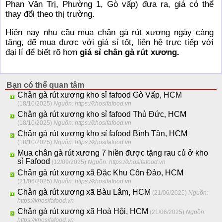
Phan Văn Trị, Phường 1, Gò vấp) đưa ra, giá có thể
thay đổi theo thị trường.
Hiện nay nhu cầu mua chân gà rút xương ngày càng
tăng, để mua được với giá sỉ tốt, liên hệ trực tiếp với
đại lí để biết rõ hơn
giá sỉ chân gà rút xương.
Bạn có thể quan tâm
Chân gà rút xương kho sỉ fafood Gò Vấp, HCM
(18/10/2025)
Nguồn: https://khosifafood.vn
Chân gà rút xương kho sỉ fafood Thủ Đức, HCM
(18/10/2025)
Nguồn: https://khosifafood.vn
Chân gà rút xương kho sỉ fafood Bình Tân, HCM
(18/10/2025)
Nguồn: https://khosifafood.vn
Mua chân gà rút xương 7 hiền được tặng rau củ ở kho
sỉ Fafood
(12/09/2025)
Nguồn: https://khosifafood.vn
Chân gà rút xương xã Đặc Khu Côn Đảo, HCM
(21/06/2025)
Nguồn: https://khosifafood.vn
Chân gà rút xương xã Bàu Lâm, HCM
(21/06/2025)
Nguồn:
https://khosifafood.vn
Chân gà rút xương xã Hoà Hội, HCM
(21/06/2025)
Nguồn:
https://khosifafood.vn