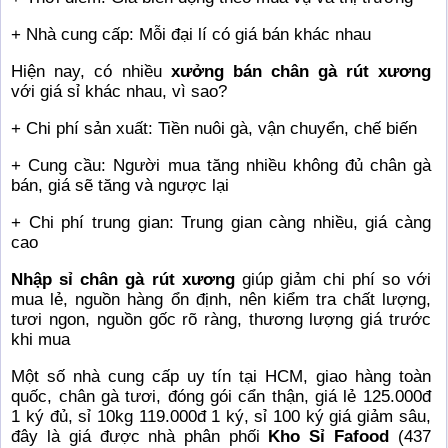
+ Nhà cung cấp: Mỗi đại lí có giá bán khác nhau
Hiện nay, có nhiều
xưởng bán chân gà rút xương
với giá sỉ khác nhau, vì sao?
+ Chi phí sản xuất: Tiền nuôi gà, vận chuyển, chế biến
+ Cung cầu: Người mua tăng nhiều không đủ chân gà
bán, giá sẽ tăng và ngược lại
+ Chi phí trung gian: Trung gian càng nhiều, giá càng
cao
Nhập
sỉ chân gà rút xương
giúp giảm chi phí so với
mua lẻ, nguồn hàng ổn định, nên kiểm tra chất lượng,
tươi ngon, nguồn gốc rõ ràng, thương lượng giá trước
khi mua
Một số nhà cung cấp uy tín tại HCM, giao hàng toàn
quốc, chân gà tươi, đóng gói cẩn thận, giá lẻ 125.000đ
1 ký đủ, sỉ 10kg 119.000đ 1 ký, sỉ 100 ký giá giảm sâu,
đây là giá được nhà phân phối
Kho Sỉ Fafood
(437