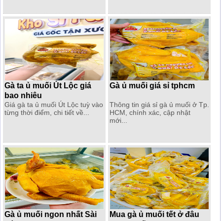
Gà ta ủ muối Út Lộc giá
Gà ủ muối giá sỉ tphcm
bao nhiêu
Giá gà ta ủ muối Út Lộc tuỳ vào
Thông tin giá sỉ gà ủ muối ở Tp.
từng thời điểm, chi tiết về...
HCM, chính xác, cập nhật
mới...
Gà ủ muối ngon nhất Sài
Mua gà ủ muối tết ở đâu