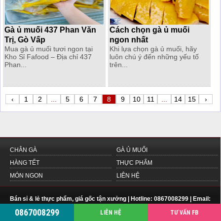
Gà ủ muối 437 Phan Văn
Cách chọn gà ủ muối
Trị, Gò Vấp
ngon nhất
Mua gà ủ muối tươi ngon tại
Khi lựa chọn gà ủ muối, hãy
Kho Sỉ Fafood – Địa chỉ 437
luôn chú ý đến những yếu tố
Phan...
trên...
‹
1
2
...
5
6
7
8
9
10
11
...
14
15
›
CHÂN GÀ
GÀ Ủ MUỐI
HÀNG TẾT
THỰC PHẨM
MÓN NGON
LIÊN HỆ
Bán sỉ & lẻ thực phẩm, giá gốc tận xưởng | Hotline: 0867008299 | Email:
fabe.system@gmail.com
|
khosifafood.vn
0867008299
LIÊN HỆ
TƯ VẤN FB