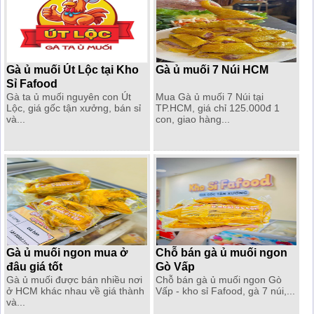
Gà ủ muối Út Lộc tại Kho
Gà ủ muối 7 Núi HCM
Sỉ Fafood
Gà ta ủ muối nguyên con Út
Mua Gà ủ muối 7 Núi tại
Lộc, giá gốc tận xưởng, bán sỉ
TP.HCM, giá chỉ 125.000đ 1
và...
con, giao hàng...
Gà ủ muối ngon mua ở
Chỗ bán gà ủ muối ngon
đâu giá tốt
Gò Vấp
Gà ủ muối được bán nhiều nơi
Chỗ bán gà ủ muối ngon Gò
ở HCM khác nhau về giá thành
Vấp - kho sỉ Fafood, gà 7 núi,...
và...