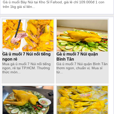
Gà ủ muối Bảy Núi tại Kho Sỉ Fafood, giá lẻ chỉ 109.000đ 1 con
trên 1kg giá sỉ liên...
Gà ủ muối 7 Núi nổi tiếng
Gà ủ muối 7 Núi quận
ngon rẻ
Bình Tân
Mua gà ủ muối 7 Núi nổi tiếng
Gà ủ muối 7 Núi quận Bình Tân
ngon, rẻ tại TP.HCM. Thưởng
thơm ngon, chuẩn vị. Mua sỉ
thức món...
từ...