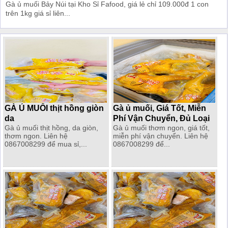
Gà ủ muối Bảy Núi tại Kho Sỉ Fafood, giá lẻ chỉ 109.000đ 1 con
trên 1kg giá sỉ liên...
GÀ Ủ MUỐI thịt hồng giòn
Gà ủ muối, Giá Tốt, Miễn
da
Phí Vận Chuyển, Đủ Loại
Gà ủ muối thịt hồng, da giòn,
Gà ủ muối thơm ngon, giá tốt,
thơm ngon. Liên hệ
miễn phí vận chuyển. Liên hệ
0867008299 để mua sỉ,...
0867008299 để...