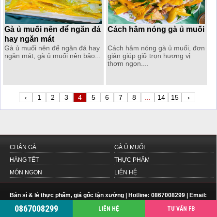
Gà ủ muối nên để ngăn đá
Cách hâm nóng gà ủ muối
hay ngăn mát
Gà ủ muối nên để ngăn đá hay
Cách hâm nóng gà ủ muối, đơn
ngăn mát, gà ủ muối nên bảo...
giản giúp giữ trọn hương vị
thơm ngon....
‹
1
2
3
4
5
6
7
8
...
14
15
›
CHÂN GÀ
GÀ Ủ MUỐI
HÀNG TẾT
THỰC PHẨM
MÓN NGON
LIÊN HỆ
Bán sỉ & lẻ thực phẩm, giá gốc tận xưởng | Hotline: 0867008299 | Email:
fabe.system@gmail.com
|
khosifafood.vn
0867008299
LIÊN HỆ
TƯ VẤN FB