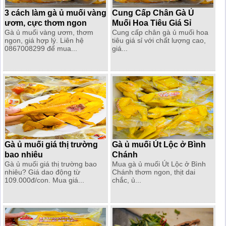
3 cách làm gà ủ muối vàng
Cung Cấp Chân Gà Ủ
ươm, cực thơm ngon
Muối Hoa Tiêu Giá Sỉ
Gà ủ muối vàng ươm, thơm
Cung cấp chân gà ủ muối hoa
ngon, giá hợp lý. Liên hệ
tiêu giá sỉ với chất lượng cao,
0867008299 để mua...
giá...
Gà ủ muối giá thị trường
Gà ủ muối Út Lộc ở Bình
bao nhiêu
Chánh
Gà ủ muối giá thị trường bao
Mua gà ủ muối Út Lộc ở Bình
nhiêu? Giá dao động từ
Chánh thơm ngon, thịt dai
109.000đ/con. Mua giá...
chắc, ủ...