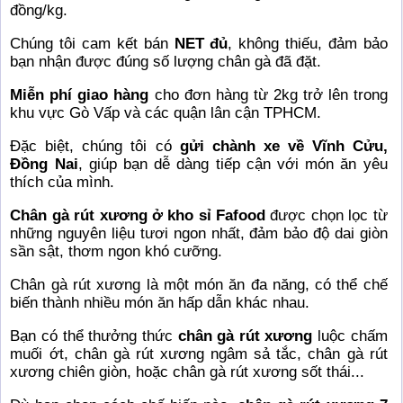
đồng/kg.
Chúng tôi cam kết bán
NET đủ
, không thiếu, đảm bảo
bạn nhận được đúng số lượng chân gà đã đặt.
Miễn phí giao hàng
cho đơn hàng từ 2kg trở lên trong
khu vực Gò Vấp và các quận lân cận TPHCM.
Đặc biệt, chúng tôi có
gửi chành xe về Vĩnh Cửu,
Đồng Nai
, giúp bạn dễ dàng tiếp cận với món ăn yêu
thích của mình.
Chân gà rút xương ở kho sỉ Fafood
được chọn lọc từ
những nguyên liệu tươi ngon nhất, đảm bảo độ dai giòn
sần sật, thơm ngon khó cưỡng.
Chân gà rút xương là một món ăn đa năng, có thể chế
biến thành nhiều món ăn hấp dẫn khác nhau.
Bạn có thể thưởng thức
chân gà rút xương
luộc chấm
muối ớt, chân gà rút xương ngâm sả tắc, chân gà rút
xương chiên giòn, hoặc chân gà rút xương sốt thái...