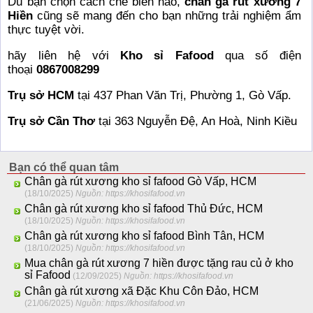
Dù bạn chọn cách chế biến nào,
chân gà rút xương 7
Hiền
cũng sẽ mang đến cho bạn những trải nghiệm ẩm
thực tuyệt vời.
hãy liên hệ với
Kho sỉ Fafood
qua số điện
thoại
0867008299
Trụ sở HCM
tại 437 Phan Văn Trị, Phường 1, Gò Vấp.
Trụ sở Cần Thơ
tại 363 Nguyễn Đệ, An Hoà, Ninh Kiều
Bạn có thể quan tâm
Chân gà rút xương kho sỉ fafood Gò Vấp, HCM
(18/10/2025)
Nguồn: https://khosifafood.vn
Chân gà rút xương kho sỉ fafood Thủ Đức, HCM
(18/10/2025)
Nguồn: https://khosifafood.vn
Chân gà rút xương kho sỉ fafood Bình Tân, HCM
(18/10/2025)
Nguồn: https://khosifafood.vn
Mua chân gà rút xương 7 hiền được tặng rau củ ở kho
sỉ Fafood
(12/09/2025)
Nguồn: https://khosifafood.vn
Chân gà rút xương xã Đặc Khu Côn Đảo, HCM
(21/06/2025)
Nguồn: https://khosifafood.vn