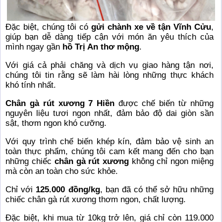
Đặc biệt, chúng tôi có
gửi chành xe về tận Vĩnh Cửu
,
giúp bạn dễ dàng tiếp cận với món ăn yêu thích của
mình ngay gần
hồ Trị An thơ mộng
.
Với giá cả phải chăng và dịch vụ giao hàng tận nơi,
chúng tôi tin rằng sẽ làm hài lòng những thực khách
khó tính nhất.
Chân gà rút xương 7 Hiền
được chế biến từ những
nguyên liệu tươi ngon nhất, đảm bảo độ dai giòn sần
sật, thơm ngon khó cưỡng.
Với quy trình chế biến khép kín, đảm bảo vệ sinh an
toàn thực phẩm, chúng tôi cam kết mang đến cho bạn
những chiếc
chân gà rút xương
không chỉ ngon miệng
mà còn an toàn cho sức khỏe.
Chỉ với
125.000 đồng/kg
, bạn đã có thể sở hữu những
chiếc chân gà rút xương thơm ngon, chất lượng.
Đặc biệt, khi mua từ 10kg trở lên, giá chỉ còn 119.000