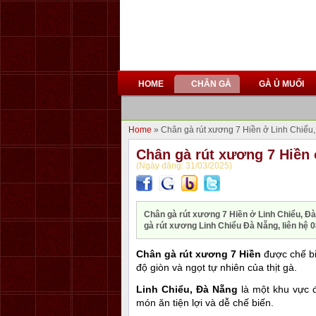
HOME
CHÂN GÀ
GÀ Ủ MUỐI
Home
» Chân gà rút xương 7 Hiền ở Linh Chiểu
Chân gà rút xương 7 Hiền 
(Ngày đăng: 31/03/2025)
Chân gà rút xương 7 Hiền ở Linh Chiểu, Đà
gà rút xương Linh Chiểu Đà Nẵng, liên hệ 
Chân gà rút xương 7 Hiền
được chế bi
độ giòn và ngọt tự nhiên của thịt gà.
Linh Chiểu, Đà Nẵng
là một khu vực 
món ăn tiện lợi và dễ chế biến.