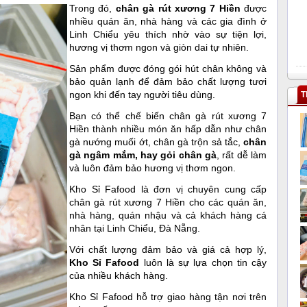
Trong đó,
chân gà rút xương 7 Hiền
được
nhiều quán ăn, nhà hàng và các gia đình ở
Linh Chiểu yêu thích nhờ vào sự tiện lợi,
hương vị thơm ngon và giòn dai tự nhiên.
Sản phẩm được đóng gói hút chân không và
bảo quản lạnh để đảm bảo chất lượng tươi
ngon khi đến tay người tiêu dùng.
T
Bạn có thể chế biến chân gà rút xương 7
Hiền thành nhiều món ăn hấp dẫn như chân
gà nướng muối ớt, chân gà trộn sả tắc,
chân
gà ngâm mắm, hay gỏi chân gà
, rất dễ làm
và luôn đảm bảo hương vị thơm ngon.
Kho Sỉ Fafood là đơn vị chuyên cung cấp
chân gà rút xương 7 Hiền cho các quán ăn,
nhà hàng, quán nhậu và cả khách hàng cá
nhân tại Linh Chiểu, Đà Nẵng.
Với chất lượng đảm bảo và giá cả hợp lý,
Kho Sỉ Fafood
luôn là sự lựa chọn tin cậy
của nhiều khách hàng.
Kho Sỉ Fafood hỗ trợ giao hàng tận nơi trên