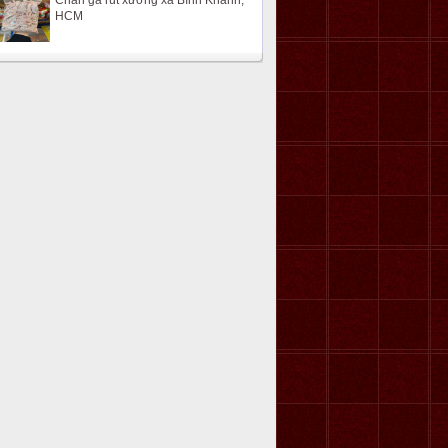
Chân gà rút xương xã Bình Khánh,
HCM