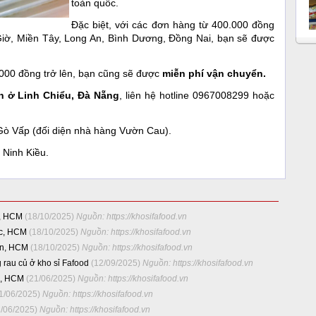
toàn quốc.
Đặc biệt, với các đơn hàng từ 400.000 đồng
 Giờ, Miền Tây, Long An, Bình Dương, Đồng Nai, bạn sẽ được
000 đồng trở lên, bạn cũng sẽ được
miễn phí vận chuyển.
n ở Linh Chiểu, Đà Nẵng
, liên hệ hotline 0967008299 hoặc
Gò Vấp (đối diện nhà hàng Vườn Cau).
 Ninh Kiều.
p, HCM
(18/10/2025)
Nguồn: https://khosifafood.vn
ức, HCM
(18/10/2025)
Nguồn: https://khosifafood.vn
ân, HCM
(18/10/2025)
Nguồn: https://khosifafood.vn
 rau củ ở kho sỉ Fafood
(12/09/2025)
Nguồn: https://khosifafood.vn
o, HCM
(21/06/2025)
Nguồn: https://khosifafood.vn
1/06/2025)
Nguồn: https://khosifafood.vn
1/06/2025)
Nguồn: https://khosifafood.vn