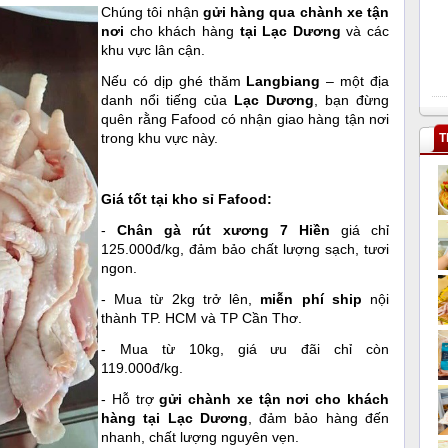
Chúng tôi nhận
gửi hàng qua chành xe tận
nơi
cho khách hàng
tại Lạc Dương
và các
khu vực lân cận.
Nếu có dịp ghé thăm
Langbiang
– một địa
danh nổi tiếng của
Lạc Dương
, bạn đừng
quên rằng Fafood có nhận giao hàng tận nơi
trong khu vực này.
T
Giá tốt tại kho sỉ Fafood:
-
Chân gà rút xương 7 Hiền
giá chỉ
125.000đ/kg, đảm bảo chất lượng sạch, tươi
ngon.
- Mua từ 2kg trở lên,
miễn phí ship
nội
thành TP. HCM và TP Cần Thơ.
- Mua từ 10kg, giá ưu đãi chỉ còn
119.000đ/kg.
- Hỗ trợ
gửi chành xe tận nơi cho khách
hàng tại Lạc Dương
, đảm bảo hàng đến
nhanh, chất lượng nguyên vẹn.