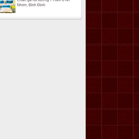
Chân gà rút xương 7 Hiền ở An
Nhơn, Bình Định