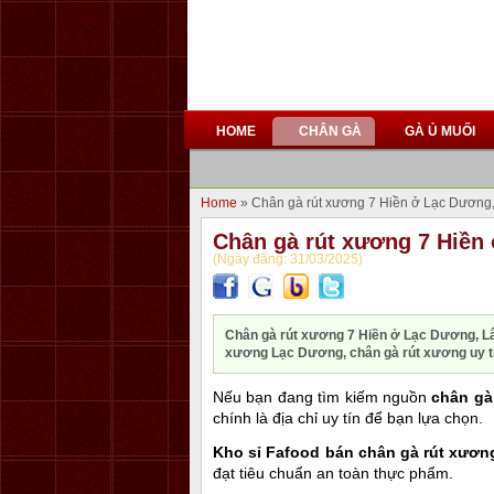
HOME
CHÂN GÀ
GÀ Ủ MUỐI
Home
» Chân gà rút xương 7 Hiền ở Lạc Dươn
Chân gà rút xương 7 Hiền
(Ngày đăng: 31/03/2025)
Chân gà rút xương 7 Hiền ở Lạc Dương, Lâ
xương Lạc Dương, chân gà rút xương uy tí
Nếu bạn đang tìm kiếm nguồn
chân gà
chính là địa chỉ uy tín để bạn lựa chọn.
Kho sỉ Fafood bán chân gà rút xươn
đạt tiêu chuẩn an toàn thực phẩm.