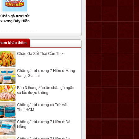
Chân gà tươi rút
xương Bảy Hiền
ham khảo thêm
Chân Gà Sốt Thái Cần Thơ
Chân gà rút xương 7 Hiền ở Mang
Yang, Gia Lai
Bầu 3 tháng đầu ăn chân gà ngâm
sả tắc được không
Chân gà rút xương xã Trừ Văn
Thố, HCM
Chân gà rút xương 7 Hiền ở Đà
Nẵng