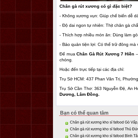
Chân gà rút xương có gì đặc biệt?
- Không xương vụn: Giúp chế biến dễ dà
- Độ dai ngon tự nhiên: Thịt chân gà chắ
- Thích hợp nhiều món ăn: Dùng làm gỏi
- Bảo quản tiện lợi: Có thể trữ đông mà
Để mua
Chân Gà Rút Xương 7 Hiền
–
chóng.
Hoặc đến trực tiếp tại các địa chỉ:
Trụ Sở HCM: 437 Phan Văn Trị, Phường
Trụ Sở Cần Thơ: 363 Nguyễn Đệ, An Ho
Dương, Lâm Đồng.
Bạn có thể quan tâm
Chân gà rút xương kho sỉ fafood Gò Vấ
Chân gà rút xương kho sỉ fafood Thủ Đ
Chân gà rút xương kho sỉ fafood Bình T