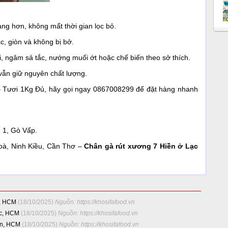
ng hơn, không mất thời gian lọc bỏ.
c, giòn và không bị bở.
, ngâm sả tắc, nướng muối ớt hoặc chế biến theo sở thích.
 vẫn giữ nguyên chất lượng.
 Tươi 1Kg Đủ, hãy gọi ngay 0867008299 để đặt hàng nhanh
 1, Gò Vấp.
à, Ninh Kiều, Cần Thơ –
Chân gà rút xương 7 Hiền ở Lạc
p, HCM
(18/10/2025)
Nguồn: https://khosifafood.vn
ức, HCM
(18/10/2025)
Nguồn: https://khosifafood.vn
ân, HCM
(18/10/2025)
Nguồn: https://khosifafood.vn