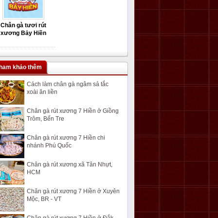
Chân gà tươi rút
xương Bảy Hiền
ham khảo thêm
Cách làm chân gà ngâm sả tắc
xoài ăn liền
Chân gà rút xương 7 Hiền ở Giồng
Trôm, Bến Tre
Chân gà rút xương 7 Hiền chi
nhánh Phú Quốc
Chân gà rút xương xã Tân Nhựt,
HCM
Chân gà rút xương 7 Hiền ở Xuyên
Mộc, BR - VT