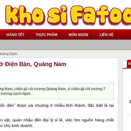
HÀNG TẾT
THỰC PHẨM
MÓN NGON
LIÊN HỆ
 Quảng Nam
 ở Điện Bàn, Quảng Nam
Đ
ảng Nam, chân gà rút xương Quảng Nam, sỉ chân gà rút xương 7
út xương sạch ngon.
ốc dân” được ưa chuộng ở nhiều tỉnh thành, đặc biệt là tại
n vặt, quán nhậu đến đại lý sỉ lẻ, việc tìm nguồn hàng chất
ác chủ kinh doanh.