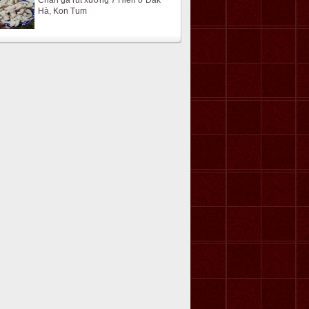
Chân gà rút xương 7 Hiền ở Đắk
Hà, Kon Tum