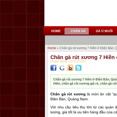
HOME
CHÂN GÀ
GÀ Ủ MUỐI
Home
» Chân gà rút xương 7 Hiền ở Điện Bàn,
Chân gà rút xương 7 Hiền
(Ngày đăng: 31/03/2025)
Chân gà rút xương 7 Hiền ở Điện Bàn, Qu
Hiền, chân gà rút xương giá rẻ, chân gà r
Chân gà rút xương
là món ăn vặt “qu
Điện Bàn, Quảng Nam.
Với nhu cầu tiêu thụ lớn từ các quán ă
lượng, giá tốt là ưu tiên hàng đầu của c