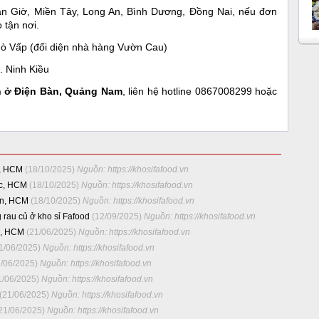
ần Giờ, Miền Tây, Long An, Bình Dương, Đồng Nai, nếu đơn
 tận nơi.
ò Vấp (đối diện nhà hàng Vườn Cau)
. Ninh Kiều
n ở Điện Bàn, Quảng Nam
, liên hệ hotline 0867008299 hoặc
p, HCM
(18/10/2025)
Nguồn: https://khosifafood.vn
ức, HCM
(18/10/2025)
Nguồn: https://khosifafood.vn
ân, HCM
(18/10/2025)
Nguồn: https://khosifafood.vn
 rau củ ở kho sỉ Fafood
(12/09/2025)
Nguồn: https://khosifafood.vn
o, HCM
(21/06/2025)
Nguồn: https://khosifafood.vn
1/06/2025)
Nguồn: https://khosifafood.vn
1/06/2025)
Nguồn: https://khosifafood.vn
1/06/2025)
Nguồn: https://khosifafood.vn
(21/06/2025)
Nguồn: https://khosifafood.vn
21/06/2025)
Nguồn: https://khosifafood.vn