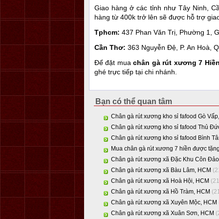
Giao hàng ở các tỉnh như Tây Ninh, C
hàng từ 400k trở lên sẽ được hỗ trợ giao
Tphcm:
437 Phan Văn Trị, Phường 1, G
Cần Thơ:
363 Nguyễn Đệ, P. An Hoà, Q
Để đặt mua
chân gà rút xương 7 Hiề
ghé trực tiếp tại chi nhánh.
Bạn có thể quan tâm
Chân gà rút xương kho sỉ fafood Gò Vấ
Chân gà rút xương kho sỉ fafood Thủ Đ
Chân gà rút xương kho sỉ fafood Bình T
Mua chân gà rút xương 7 hiền được tặng
Chân gà rút xương xã Đặc Khu Côn Đả
Chân gà rút xương xã Bàu Lâm, HCM
(2
Chân gà rút xương xã Hoà Hội, HCM
(2
Chân gà rút xương xã Hồ Tràm, HCM
(2
Chân gà rút xương xã Xuyên Mộc, HCM
Chân gà rút xương xã Xuân Sơn, HCM
(