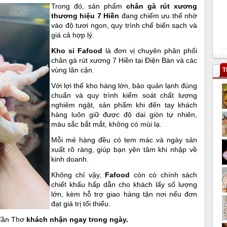
Trong đó, sản phẩm
chân gà rút xương
thương hiệu 7 Hiền
đang chiếm ưu thế nhờ
vào độ tươi ngon, quy trình chế biến sạch và
giá cả hợp lý.
Kho sỉ Fafood
là đơn vị chuyên phân phối
chân gà rút xương 7 Hiền tại Điện Bàn và các
vùng lân cận.
T
Với lợi thế kho hàng lớn, bảo quản lạnh đúng
chuẩn và quy trình kiểm soát chất lượng
nghiêm ngặt, sản phẩm khi đến tay khách
hàng luôn giữ được độ dai giòn tự nhiên,
màu sắc bắt mắt, không có mùi lạ.
Mỗi mẻ hàng đều có tem mác và ngày sản
xuất rõ ràng, giúp bạn yên tâm khi nhập về
kinh doanh.
Không chỉ vậy,
Fafood
còn có chính sách
chiết khấu hấp dẫn cho khách lấy số lượng
lớn, kèm hỗ trợ giao hàng tận nơi nếu đơn
đạt giá trị tối thiểu.
 Cần Thơ
khách nhận ngay trong ngày.