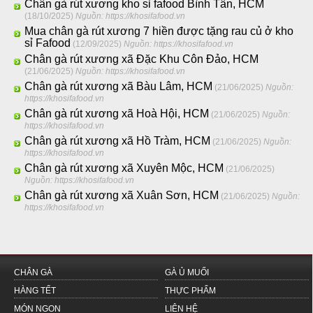
Chân gà rút xương kho sỉ fafood Bình Tân, HCM
(18/10/2025)
Nguồn: https://khosifafood.vn
Mua chân gà rút xương 7 hiền được tặng rau củ ở kho
sỉ Fafood
(12/09/2025)
Nguồn: https://khosifafood.vn
Chân gà rút xương xã Đặc Khu Côn Đảo, HCM
(21/06/2025)
Nguồn: https://khosifafood.vn
Chân gà rút xương xã Bàu Lâm, HCM
(21/06/2025)
Nguồn:
https://khosifafood.vn
Chân gà rút xương xã Hoà Hội, HCM
(21/06/2025)
Nguồn:
https://khosifafood.vn
Chân gà rút xương xã Hồ Tràm, HCM
(21/06/2025)
Nguồn:
https://khosifafood.vn
Chân gà rút xương xã Xuyên Mộc, HCM
(21/06/2025)
Nguồn: https://khosifafood.vn
Chân gà rút xương xã Xuân Sơn, HCM
(21/06/2025)
Nguồn:
https://khosifafood.vn
CHÂN GÀ
GÀ Ủ MUỐI
HÀNG TẾT
THỰC PHẨM
MÓN NGON
LIÊN HỆ