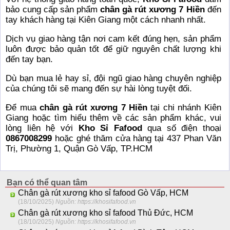
bảo cung cấp sản phẩm
chân gà rút xương 7 Hiền
đến
tay khách hàng tại Kiên Giang một cách nhanh nhất.
Dịch vụ giao hàng tận nơi cam kết đúng hẹn, sản phẩm
luôn được bảo quản tốt để giữ nguyên chất lượng khi
đến tay bạn.
Dù bạn mua lẻ hay sỉ, đội ngũ giao hàng chuyên nghiệp
của chúng tôi sẽ mang đến sự hài lòng tuyệt đối.
Để mua
chân gà rút xương 7 Hiền
tại chi nhánh Kiên
Giang hoặc tìm hiểu thêm về các sản phẩm khác, vui
lòng liên hệ với
Kho Sỉ Fafood
qua số điện thoại
0867008299
hoặc ghé thăm cửa hàng tại 437 Phan Văn
Trị, Phường 1, Quận Gò Vấp, TP.HCM
Bạn có thể quan tâm
Chân gà rút xương kho sỉ fafood Gò Vấp, HCM
(18/10/2025)
Nguồn: https://khosifafood.vn
Chân gà rút xương kho sỉ fafood Thủ Đức, HCM
(18/10/2025)
Nguồn: https://khosifafood.vn