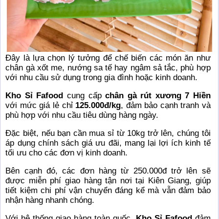
Đây là lựa chọn lý tưởng để chế biến các món ăn như
chân gà xốt me, nướng sa tế hay ngâm sả tắc, phù hợp
với nhu cầu sử dụng trong gia đình hoặc kinh doanh.
Kho Sỉ Fafood
cung cấp
chân gà rút xương 7 Hiền
với mức giá lẻ chỉ
125.000đ/kg
, đảm bảo cạnh tranh và
phù hợp với nhu cầu tiêu dùng hàng ngày.
Đặc biệt, nếu bạn cần mua sỉ từ 10kg trở lên, chúng tôi
áp dụng chính sách giá ưu đãi, mang lại lợi ích kinh tế
tối ưu cho các đơn vị kinh doanh.
Bên cạnh đó, các đơn hàng từ 250.000đ trở lên sẽ
được miễn phí giao hàng tận nơi tại Kiên Giang, giúp
tiết kiệm chi phí vận chuyển đáng kể mà vẫn đảm bảo
nhận hàng nhanh chóng.
Với hệ thống giao hàng toàn quốc,
Kho Sỉ Fafood
đảm