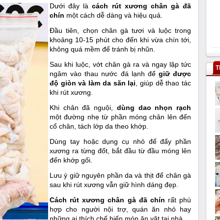
Dưới đây là
cách rút xương chân gà đã
chín
một cách dễ dàng và hiệu quả.
Đầu tiên, chọn chân gà tươi và luộc trong
khoảng 10-15 phút cho đến khi vừa chín tới,
không quá mềm để tránh bị nhũn.
Sau khi luộc, vớt chân gà ra và ngay lập tức
T
ngâm vào thau nước đá lạnh để
giữ được
độ giòn và làm da săn lại
, giúp dễ thao tác
khi rút xương.
Khi chân đã nguội,
dùng dao nhọn rạch
một đường nhẹ từ phần móng chân lên đến
cổ chân, tách lớp da theo khớp.
Dùng tay hoặc dụng cụ nhỏ để đẩy phần
xương ra từng đốt, bắt đầu từ đầu móng lên
đến khớp gối.
Lưu ý giữ nguyên phần da và thịt để chân gà
sau khi rút xương vẫn giữ hình dáng đẹp.
Cách rút xương chân gà đã chín
rất phù
hợp cho người nội trợ, quán ăn nhỏ hay
những ai thích chế biến món ăn vặt tại nhà.