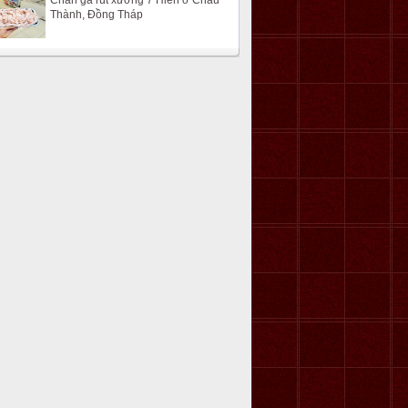
Chân gà rút xương 7 Hiền ở Châu
Thành, Đồng Tháp