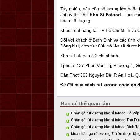
Tuy nhiên, nếu cần số lượng lớn hoặc 
chỉ uy tín như
Kho Sỉ Fafood
– nơi ch
bảo chất lượng.
Khách đặt hàng tại TP Hồ Chí Minh và 
Đối với khách ở Bình Định và các tỉnh 
Đồng Nai, đơn từ 400k trở lên sẽ được h
Kho sỉ Fafood có 2 chi nhánh:
Tphcm: 437 Phan Văn Trị, Phường 1, G
Cần Thơ: 363 Nguyễn Đệ, P. An Hoà, Q.
Để đặt mua
cách rút xương chân gà đ
Bạn có thể quan tâm
Chân gà rút xương kho sỉ fafood Gò Vấ
Chân gà rút xương kho sỉ fafood Thủ Đ
Chân gà rút xương kho sỉ fafood Bình T
Mua chân gà rút xương 7 hiền được tặng