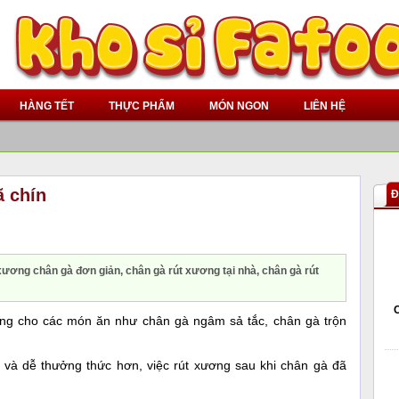
HÀNG TẾT
THỰC PHẨM
MÓN NGON
LIÊN HỆ
ã chín
Đ
xương chân gà đơn giản, chân gà rút xương tại nhà, chân gà rút
ởng cho các món ăn như chân gà ngâm sả tắc, chân gà trộn
 và dễ thưởng thức hơn, việc rút xương sau khi chân gà đã