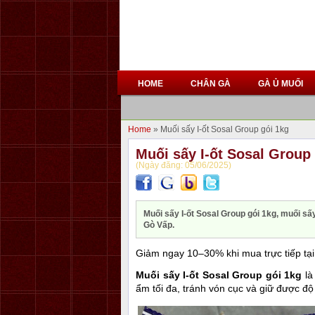
HOME
CHÂN GÀ
GÀ Ủ MUỐI
Home
» Muối sấy I-ốt Sosal Group gói 1kg
Muối sấy I-ốt Sosal Group
(Ngày đăng: 05/06/2025)
Muối sấy I-ốt Sosal Group gói 1kg, muối sấy
Gò Vấp.
Giảm ngay 10–30% khi mua trực tiếp tạ
Muối sấy I-ốt Sosal Group gói 1kg
là
ẩm tối đa, tránh vón cục và giữ được độ