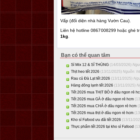
Vấp (đối diện nhà hàng Vườn Cau).
Liên hệ hotline 0867008299 hoặc ghé tr
1kg
.
Bạn có thể quan tâm
Sỉ Mix 12 & SỈ THÙNG
(14/03/2026)
Nguồ
Thịt heo tết 2026
(13/11/2025)
Nguồn: htt
Rau củ Đà Lạt tết 2026
(13/11/2025)
Ngu
Hàng đông lạnh tết 2026
(13/11/2025)
Ng
Tết 2026 mua THỊT BÒ ở đâu ngon rẻ h
Tết 2026 mua GÀ ở đâu ngon rẻ hcm
(1
Tết 2026 mua CHẢ ở đâu ngon rẻ hcm
(
Tết 2026 mua thịt ở đâu ngon rẻ hcm
(13
Kho sỉ Fafood ưu đãi tết 2026
(13/11/20
Thực phẩm tết 2026 tại kho sỉ Fafood
(1