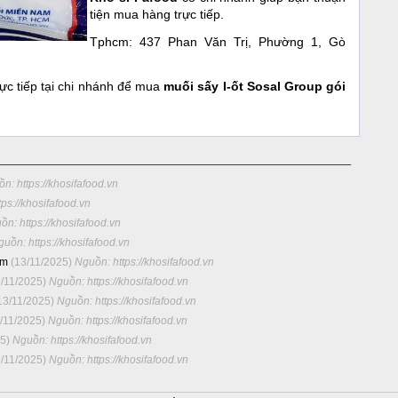
tiện mua hàng trực tiếp.
Tphcm: 437 Phan Văn Trị, Phường 1, Gò
ực tiếp tại chi nhánh để mua
muối sấy I-ốt Sosal Group gói
n: https://khosifafood.vn
ps://khosifafood.vn
ồn: https://khosifafood.vn
uồn: https://khosifafood.vn
cm
(13/11/2025)
Nguồn: https://khosifafood.vn
3/11/2025)
Nguồn: https://khosifafood.vn
13/11/2025)
Nguồn: https://khosifafood.vn
/11/2025)
Nguồn: https://khosifafood.vn
25)
Nguồn: https://khosifafood.vn
3/11/2025)
Nguồn: https://khosifafood.vn