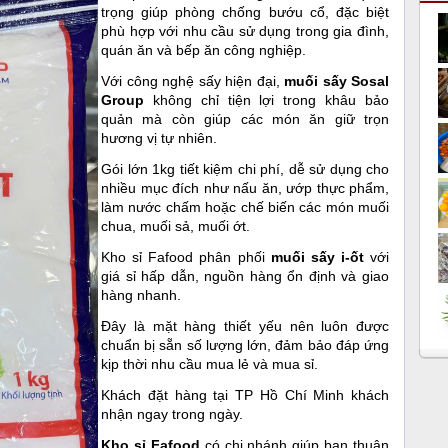
trọng giúp phòng chống bướu cổ, đặc biệt
phù hợp với nhu cầu sử dụng trong gia đình,
quán ăn và bếp ăn công nghiệp.
Với công nghệ sấy hiện đại,
muối sấy Sosal
Group
không chỉ tiện lợi trong khâu bảo
quản mà còn giúp các món ăn giữ trọn
hương vị tự nhiên.
Gói lớn 1kg tiết kiệm chi phí, dễ sử dụng cho
nhiều mục đích như nấu ăn, ướp thực phẩm,
làm nước chấm hoặc chế biến các món muối
chua, muối sả, muối ớt.
Kho sỉ Fafood phân phối
muối sấy i-ốt
với
giá sỉ hấp dẫn, nguồn hàng ổn định và giao
hàng nhanh.
Đây là mặt hàng thiết yếu nên luôn được
chuẩn bị sẵn số lượng lớn, đảm bảo đáp ứng
kịp thời nhu cầu mua lẻ và mua sỉ.
Khách đặt hàng tại TP Hồ Chí Minh khách
nhận ngay trong ngày.
Kho sỉ Fafood
có chi nhánh giúp bạn thuận