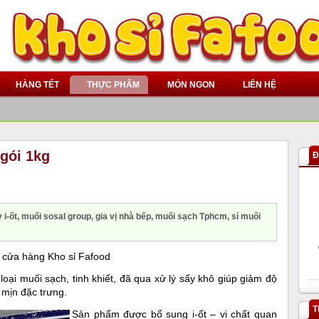
HÀNG TẾT
THỰC PHẨM
MÓN NGON
LIÊN HỆ
 gói 1kg
Đ
 i-ốt, muối sosal group, gia vị nhà bếp, muối sạch Tphcm, sỉ muối
i cửa hàng Kho sỉ Fafood
 loại muối sạch, tinh khiết, đã qua xử lý sấy khô giúp giảm độ
 mịn đặc trưng.
T
Sản phẩm được bổ sung i-ốt – vi chất quan