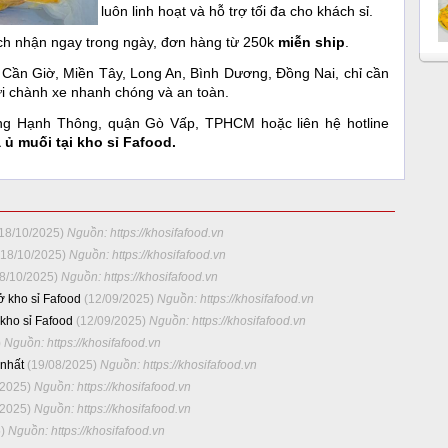
luôn linh hoạt và hỗ trợ tối đa cho khách sỉ.
ch nhận ngay trong ngày, đơn hàng từ 250k
miễn ship
.
 Cần Giờ, Miền Tây, Long An, Bình Dương, Đồng Nai, chỉ cần
gửi chành xe nhanh chóng và an toàn.
ờng Hạnh Thông, quận Gò Vấp, TPHCM hoặc liên hệ hotline
 ủ muối tại kho sỉ Fafood.
(18/10/2025)
Nguồn: https://khosifafood.vn
(18/10/2025)
Nguồn: https://khosifafood.vn
18/10/2025)
Nguồn: https://khosifafood.vn
ở kho sỉ Fafood
(12/09/2025)
Nguồn: https://khosifafood.vn
kho sỉ Fafood
(12/09/2025)
Nguồn: https://khosifafood.vn
)
Nguồn: https://khosifafood.vn
 nhất
(19/08/2025)
Nguồn: https://khosifafood.vn
/2025)
Nguồn: https://khosifafood.vn
/2025)
Nguồn: https://khosifafood.vn
5)
Nguồn: https://khosifafood.vn