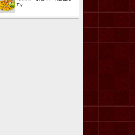
Gà ủ muối Út Lộc chi nhánh Miền
Tây