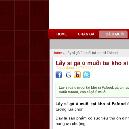
HOME
CHÂN GÀ
GÀ Ủ MUỐI
Home
» Lấy sỉ gà ủ muối tại kho sỉ Fafood
Lấy sỉ gà ủ muối tại kho s
(Ngày đăng: 19/08/2025)
Lấy sỉ gà ủ muối tại kho sỉ Fafood, gà ủ muố
muối fafood, kho sỉ gà ủ muối.
Lấy sỉ gà ủ muối tại kho sỉ Fafood
đ
tưởng lựa chọn.
Đây là sản phẩm có sức tiêu thụ ổn đị
hàng ưa chuộng.