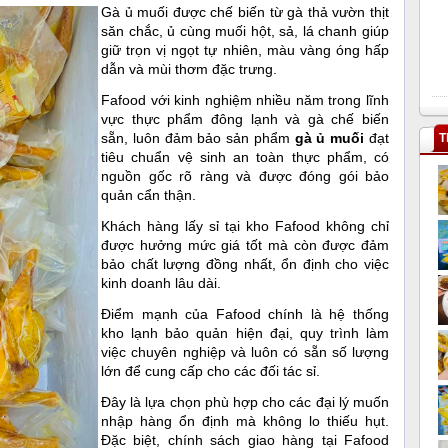
Gà ủ muối được chế biến từ gà thả vườn thịt
săn chắc, ủ cùng muối hột, sả, lá chanh giúp
giữ trọn vị ngọt tự nhiên, màu vàng óng hấp
dẫn và mùi thơm đặc trưng.
Fafood với kinh nghiệm nhiều năm trong lĩnh
vực thực phẩm đông lạnh và gà chế biến
sẵn, luôn đảm bảo sản phẩm
gà ủ muối
đạt
T
tiêu chuẩn vệ sinh an toàn thực phẩm, có
nguồn gốc rõ ràng và được đóng gói bảo
quản cẩn thận.
Khách hàng lấy sỉ tại kho Fafood không chỉ
được hưởng mức giá tốt mà còn được đảm
bảo chất lượng đồng nhất, ổn định cho việc
kinh doanh lâu dài.
Điểm mạnh của Fafood chính là hệ thống
kho lạnh bảo quản hiện đại, quy trình làm
việc chuyên nghiệp và luôn có sẵn số lượng
lớn để cung cấp cho các đối tác sỉ.
Đây là lựa chọn phù hợp cho các đại lý muốn
nhập hàng ổn định mà không lo thiếu hụt.
Đặc biệt, chính sách giao hàng tại Fafood