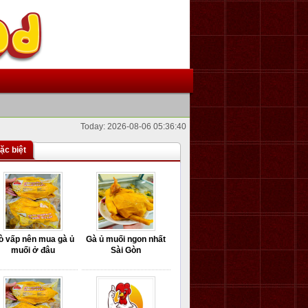
Today: 2026-08-06 05:36:40
ặc biệt
ò vấp nên mua gà ủ
Gà ủ muối ngon nhất
muối ở đâu
Sài Gòn