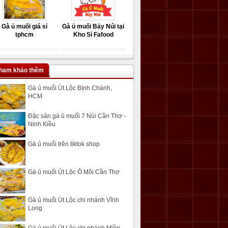
Gà ủ muối giá sỉ
Gà ủ muối Bảy Núi tại
tphcm
Kho Sỉ Fafood
ham khảo thêm
Gà ủ muối Út Lộc Bình Chánh,
HCM
Đặc sản gà ủ muối 7 Núi Cần Thơ -
Ninh Kiều
Gà ủ muối trên tiktok shop
Gà ủ muối Út Lộc Ô Môi Cần Thơ
Gà ủ muối Út Lộc chi nhánh Vĩnh
Long