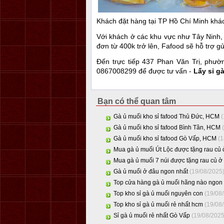
Khách đặt hàng tại TP Hồ Chí Minh khá
Với khách ở các khu vực như Tây Ninh,
đơn từ 400k trở lên, Fafood sẽ hỗ trợ 
Đến trực tiếp 437 Phan Văn Trị, phư
0867008299 để được tư vấn -
Lấy sỉ gà
Bạn có thể quan tâm
Gà ủ muối kho sỉ fafood Thủ Đức, HCM
Gà ủ muối kho sỉ fafood Bình Tân, HCM
Gà ủ muối kho sỉ fafood Gò Vấp, HCM
(
Mua gà ủ muối Út Lộc được tặng rau củ 
Mua gà ủ muối 7 núi được tặng rau củ ở 
Gà ủ muối ở đâu ngon nhất
(19/08/2025
Top cửa hàng gà ủ muối hãng nào ngon
Top kho sỉ gà ủ muối nguyên con
(19/08
Top kho sỉ gà ủ muối rẻ nhất hcm
(19/08
Sỉ gà ủ muối rẻ nhất Gò Vấp
(19/08/202