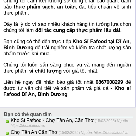
Chúng tôi cam kết không sử dụng chất bảo quản, đảm
bảo
thực phẩm sạch, an toàn,
đạt tiêu chuẩn vệ sinh
thực phẩm.
Đây là lý do vì sao nhiều khách hàng tin tưởng lựa chọn
chúng tôi làm
đối tác cung cấp thực phẩm lâu dài
.
Bạn cũng có thể đến trực tiếp
Kho Sỉ Fafood tại Dĩ An,
Bình Dương
để trải nghiệm và kiểm tra chất lượng sản
phẩm trước khi mua.
Chúng tôi luôn sẵn sàng phục vụ và mang đến nguồn
thực phẩm
sỉ chất lượng
với giá tốt nhất.
Liên hệ ngay để nhận báo giá tốt nhất
0867008299
để
được tư vấn chi tiết về sản phẩm và giá cả -
Kho sỉ
Fafood Dĩ An, Bình Dương
Bạn có thể quan tâm
Kho Sỉ Fafood - Chợ Tân An, Cần Thơ
(15/02/2025)
Nguồn:
https://khosifafood.vn
Chợ Tân An Cần Thơ
(15/02/2025)
Nguồn: https://khosifafood.vn