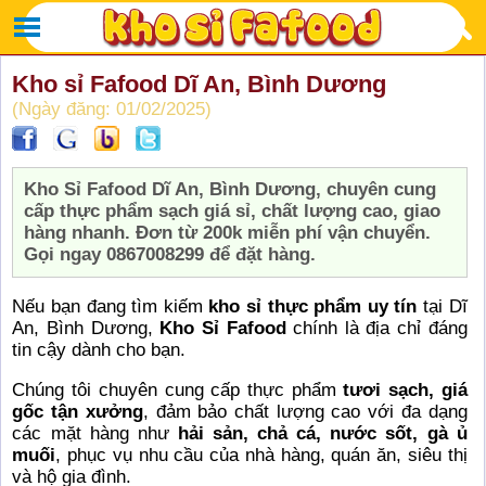
Kho sỉ Fafood Dĩ An, Bình Dương
(Ngày đăng: 01/02/2025)
Kho Sỉ Fafood Dĩ An, Bình Dương, chuyên cung
cấp thực phẩm sạch giá sỉ, chất lượng cao, giao
hàng nhanh. Đơn từ 200k miễn phí vận chuyển.
Gọi ngay 0867008299 để đặt hàng.
Nếu bạn đang tìm kiếm
kho sỉ thực phẩm uy tín
tại Dĩ
An, Bình Dương,
Kho Sỉ Fafood
chính là địa chỉ đáng
tin cậy dành cho bạn.
Chúng tôi chuyên cung cấp thực phẩm
tươi sạch, giá
gốc tận xưởng
, đảm bảo chất lượng cao với đa dạng
các mặt hàng như
hải sản, chả cá, nước sốt, gà ủ
muối
, phục vụ nhu cầu của nhà hàng, quán ăn, siêu thị
và hộ gia đình.