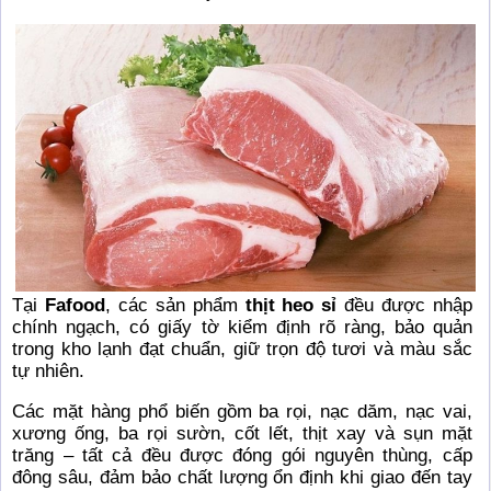
Tại
Fafood
, các sản phẩm
thịt heo sỉ
đều được nhập
chính ngạch, có giấy tờ kiểm định rõ ràng, bảo quản
trong kho lạnh đạt chuẩn, giữ trọn độ tươi và màu sắc
tự nhiên.
Các mặt hàng phổ biến gồm ba rọi, nạc dăm, nạc vai,
xương ống, ba rọi sườn, cốt lết, thịt xay và sụn mặt
trăng – tất cả đều được đóng gói nguyên thùng, cấp
đông sâu, đảm bảo chất lượng ổn định khi giao đến tay