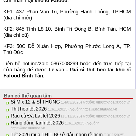
Chi nhánh tại
kho sỉ Fafood
:
KF1: 437 Phan Văn Trị, Phường Hạnh Thông, TP.HCM
(địa chỉ mới)
KF2: 845 Tỉnh Lộ 10, Bình Trị Đông B, Bình Tân, HCM
(địa chỉ cũ)
KF3: 50C Đỗ Xuân Hợp, Phường Phước Long A, TP.
Thủ Đức
Liên hệ hotline/zalo 0867008299 hoặc đến trực tiếp tại
cửa hàng để được tư vấn -
Giá sỉ thịt heo tại kho sỉ
Fafood Bình Tân.
Bạn có thể quan tâm
Sỉ Mix 12 & SỈ THÙNG
(14/03/2026)
Nguồn: https://khosifafood.vn
Thịt heo tết 2026
(13/11/2025)
Nguồn: https://khosifafood.vn
Rau củ Đà Lạt tết 2026
(13/11/2025)
Nguồn: https://khosifafood.vn
Hàng đông lạnh tết 2026
(13/11/2025)
Nguồn:
https://khosifafood.vn
Tết 2026 mua THỊT BÒ ở đâu ngon rẻ hcm
(13/11/2025)